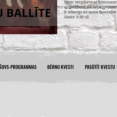
Vieta: vecpilsēta ar interesan
apskatīšanu. Ka arī iespejāmi v
ir atkarīgs no musu fantāzijas
Skaits: 3-30 cil.
ŠOVS-PROGRAMMAS
BĒRNU KVESTI
PASŪTĪT KVESTU