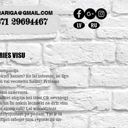
RARIGA@GMAIL.COM
371 29694467
LV
RU
RIES VISU
kompānijā.
irms kazām? Ko lai izdomāt, lai ilgu
šu vai vecmeitu ballīti? Protams
kanti uzdevumi.
ītei aizgāja ļoti tālu! Cik nevainīgi
ļu un šīs naktis lecinieki ne driz visu
at aizmirsuši? Lai atsvaidzināt
edzīvojumam pa pēdam. Tas ir tā
stipri sabojat jūsu reputāciju un