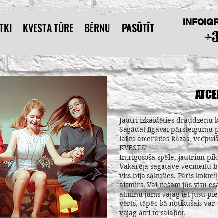
INFOIG
TKI
KVESTA TŪRE
BĒRNU
PASŪTĪT
+
ATCE
Jautri izkaidēties draudzeņu 
Sagādat līgavai pārsteigumu p
laiku atcerēties kāzas, vecpui
KVESTS!
Intrigosoša spēle, jautriun pi
Vakarēja sagatave vecmeitu ball
viss bija sākušies. Pāris koktei
aizmirs. Vai tiešam jūs visu es
atmiņu jums vajag iet jusu pi
vērts, tāpēc kā notikušais var 
vajag ātri to salabot.