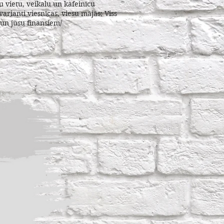
tu vietu, veikalu un kafeinīcu
arianti viesnīcas, viesu mājās; Viss
 un jūsu finansiem/