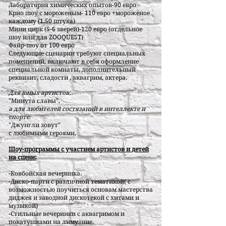
Лаборатория химических опытов-90 евро
Крио шоу с мороженым- 110 евро +мороженое
каждому (1,50 штука)
Мини цирк (5-6 зверей)-120 евро (отдельное
шоу или для ZOOQUEST)
Файр-шоу от 100 евро
Следующие сценарии требуют специальных
помещений, включают в себя оформление
специальной комнаты, дополнительный
реквизит, сладости , аквагрим, актера.
Для юных артистов:
"Минута славы",
а для любителей состязаний в интеллекте и
спорте:
"Джунгли зовут"
с любимыми героями.
Шоу-программы с участием артистов и детей
на сцене:
-Ковбойская вечеринка.
-Диско-парти с различной тематикой( с
возможностью поучиться основам мастерства
диджея и заводной дискотекой с хитами и
музыкой)
-Стильные вечеринки с аквагримом и
покатушками на лимузине.