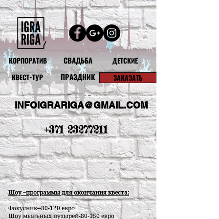
СВАДЬБА
КОРПОРАТИВ
ДЕТСКИЕ
ПРАЗДНИК
КВЕСТ-ТУР
ЗАКАЗАТЬ
INFOIGRARIGA@GMAIL.COM
+371 23277211
Шоу –программы для окончания квеста:
Фокусник--80-120 евро
Шоу мыльных пузырей-80-150 евро