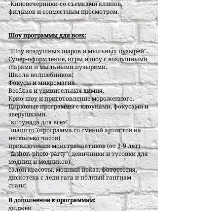
-Киновечеринки-со съемками клипов,
фильмов и совместным просмотром.
Шоу программы для всех:
"Шоу воздушных шаров и мыльных пузырей".
Супер-оформление, игры и шоу с воздушными
шарами и мыльными пузырями.
Школа волшебников:
Фокусы и микромагия.
Весёлая и удивительная химия.
Крио-шоу и приготовление мороженного.
Цирковые программы с клоунами, фокусами и
зверушками.
"клоунада для всех"
"шапито"(программа со сменой артистов на
несколько часов)
приключения монстранавтиков (от 3-9 лет)
"fashon-photo-party"( девичники и тусовки для
модниц и модников)
салон красоты, модный показ, фотосессия,
дискотека с леди гага и полный гангнам
стаил.
В дополнение к программам:
диджеи
шоу мыльных пузырей и воздушных шаров