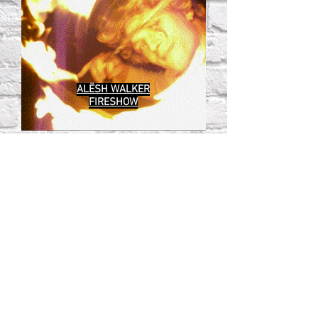
ALËSH WALKER
FIRESHOW
Shapito.lv