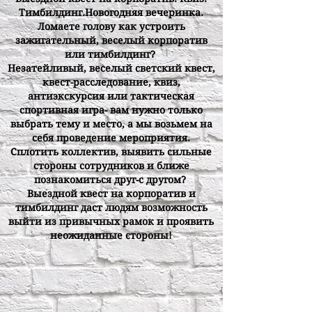
Тимбилдинг.Новогодняя вечеринка.
Ломаете голову как устроить
зажигательный, веселый корпоратив
или тимбилдинг?
Незатейливый, веселый светский квест,
квест-расследование, квиз,
антиэкскурсия или тактическая
спортивная игра- вам нужно только
выбрать тему и место, а мы возьмем на
себя проведение мероприятия.
Cплотить коллектив, выявить сильные
стороны сотрудников и ближе
познакомиться друг-с другом?
Выездной квест на корпоратив и
тимбилдинг даст людям возможность
выйти из привычных рамок и проявить
неожиданные стороны!