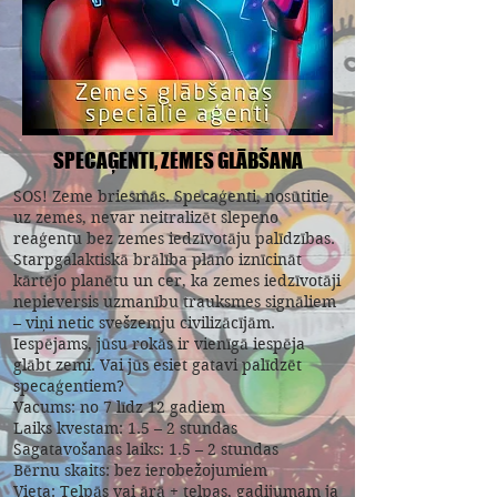
SPECAĢENTI, ZEMES GLĀBŠANA
SOS! Zeme briesmās. Specaģenti, nosūtitie
uz zemes, nevar neitralizēt slepeno
reaģentu bez zemes iedzīvotāju palīdzības.
Starpgalaktiskā brālība plāno iznīcināt
kārtējo planētu un cer, ka zemes iedzīvotāji
nepieversis uzmanību trauksmes signāliem
– viņi netic svešzemju civilizācījām.
Iespējams, jūsu rokās ir vienīgā iespēja
glābt zemi. Vai jūs esiet gatavi palīdzēt
specaģentiem?
Vacums: no 7 līdz 12 gadiem
Laiks kvestam: 1.5 – 2 stundas
Sagatavošanas laiks: 1.5 – 2 stundas
Bērnu skaits: bez ierobežojumiem
Vieta: Telpās vai ārā + telpas, gadijumam ja