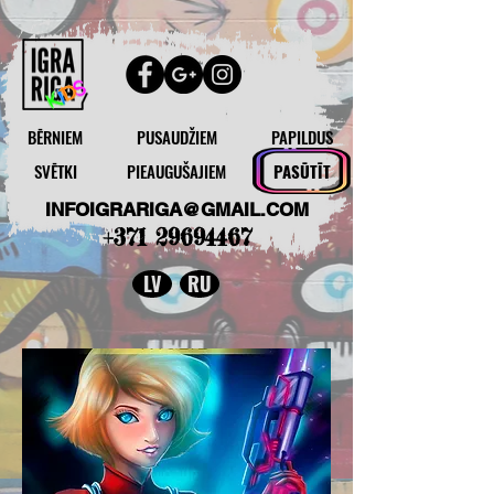
BĒRNIEM
PUSAUDŽIEM
PAPILDUS
SVĒTKI
PIEAUGUŠAJIEM
PASŪTĪT
INFOIGRARIGA@GMAIL.COM
+371 29694467
LV
RU