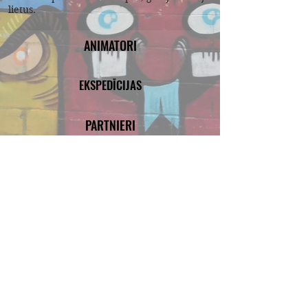
lietus.
ANIMATORI
EKSPEDĪCIJAS
PARTNIERI
PAR MUMS
KVESTI PIEAUGUŠAJIEM
PASŪTĪT