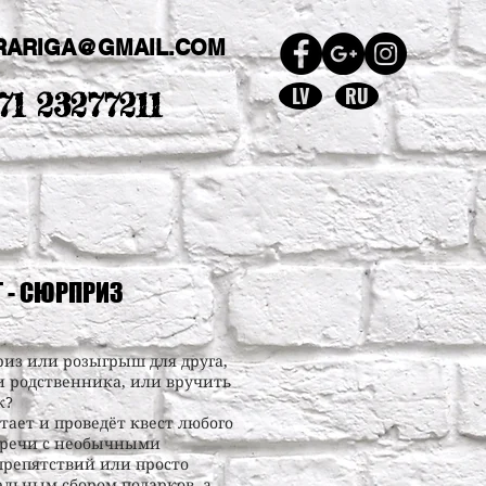
RARIGA@GMAIL.COM
LV
RU
71 23277211
 - СЮРПРИЗ
риз или розыгрыш для друга,
и родственника, или вручить
к?
тает и проведёт квест любого
тречи с необычными
препятствий или просто
ельным сбором подарков, а