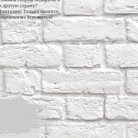
в другую страну?
фантазии! Только звоните
помнится на всю жизнь!