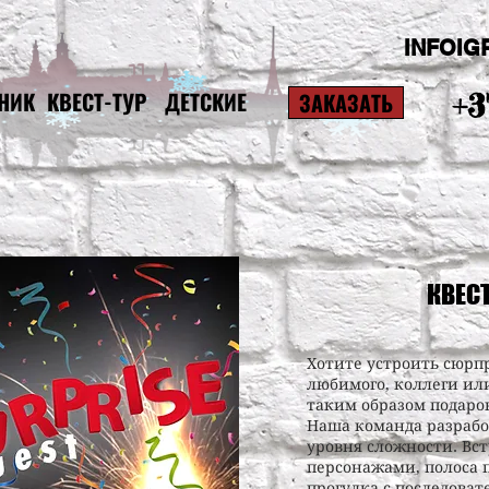
INFOIG
НИК
КВЕСТ-ТУР
ДЕТСКИЕ
ЗАКАЗАТЬ
+3
КВЕСТ
Хотите устроить сюрп
любимого, коллеги ил
таким образом подаро
Наша команда разрабо
уровня сложности. Вс
персонажами, полоса 
прогулка с последоват