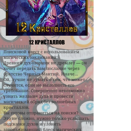
12 КРИСТАЛЛОВ
Поисковой квест с использованием
магических заклинаний:
Древний дух-озорник не дремлет — он
хочет передать вам послание через
братство Черных Мантий. Иначе…
Ой, лучше не думать о том, что может
случится, если не выполнить его
требование. Совершенно невозможно
узнать желание духа и провести
магический обряд без волшебных
кристаллов.
Вы готовы отправиться на поиски?
Это не сложно, нужно только услышать
подсказки духов и уловить
завораживающий блеск магических