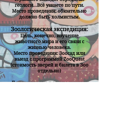
геологи…Всё узнаете по пути.
Место проведения: обязательно
должно быть холмистым.
Зоологическая экспедиция:
Цель, конечно, изучение
животного мира и его связи с
жизнью человека.
Место проведения: Зоосад или
выезд с программой ZooQuest
(cтоимость зверей и билета в Зоо
отдельно)
Ботаническая экспедиция:
Как много интересного рядом с
нами, в волшебном мире цветов
и растений. Какие друзья и
помощники у человека всегда
под рукой. А какая красота
окружает нас, благодаря миру
растений.
Место проведения: Ботанический
Сад.