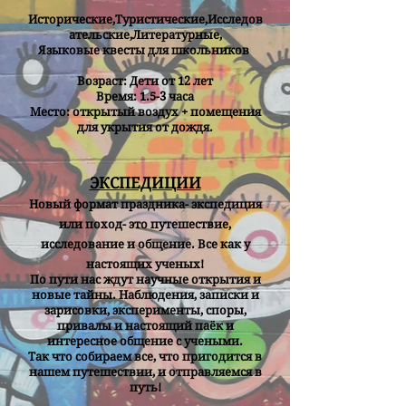
Исторические,
Туристические,
Исследов
ательские,
Литературные,
Языковые квесты для школьников
Возраст: Дети от 12 лет
Время: 1.5-3 часа
Место: открытый воздух + помещения
для укрытия от дождя.
ЭКСПЕДИЦИИ
Новый формат праздника- экспедиция
или поход- это путешествие,
исследование и общение. Все как у
настоящих ученых!
По пути нас ждут научные открытия и
новые тайны. Наблюдения, записки и
зарисовки, эксперименты, споры,
привалы и настоящий паёк и
интересное общение с учеными.
Так что собираем все, что пригодится в
нашем путешествии, и отправляемся в
путь!