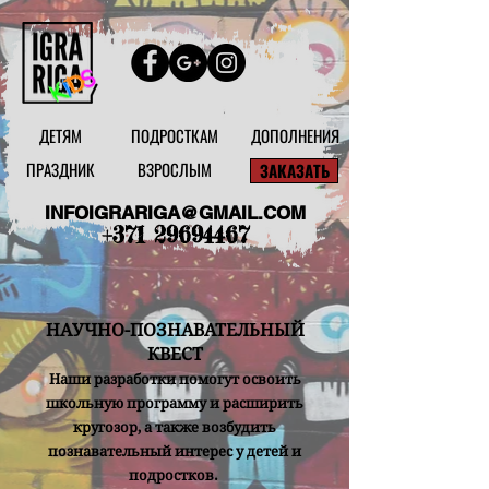
ДЕТЯМ
ПОДРОСТКАМ
ДОПОЛНЕНИЯ
ПРАЗДНИК
ВЗРОСЛЫМ
ЗАКАЗАТЬ
INFOIGRARIGA@GMAIL.COM
+371 29694467
НАУЧНО-ПОЗНАВАТЕЛЬНЫЙ
КВЕСТ
Наши разработки помогут освоить
школьную программу и расширить
кругозор, а также возбудить
познавательный интерес у детей и
подростков.