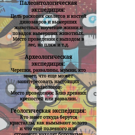
Палеонтологическая
экспедиция:
Цель раскопок скелетов и костей
динозавров и вымерших
животных, изучение жизни и
повадок вымерших животных.
Место проведения с выходом в
лес, на пляж и т.д.
Археологическая
экспедиция:
Черепки, развалины, мумии, кто
знает, что еще может
заинтересовать настоящих
археологов.
Место проведения: Близ древних
крепостей или развалин.
Геологическая экспедиция:
Кто знает откуда берутся
кристаллы, как вымывают золото
и что ещё полезного или
странного находят бородатые