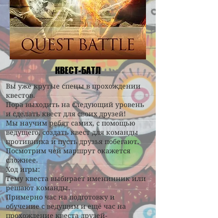
КВЕСТ-БАТЛ
Вы уже крутые спецы в прохождении
квестов.
Пора выходить на следующий уровень
и сделать квест для своих друзей!
Мы научим ребят самих, с помощью
ведущего, создать квест для команды
противника и пусть друзья побегают.
Посмотрим чей маршрут окажется
сложнее.
Ход игры:
Тему квеста выбирает именинник или
решают команды.
Примерно час на подготовку и
обучение с ведущим и ещё час на
прохождение квеста друзей-