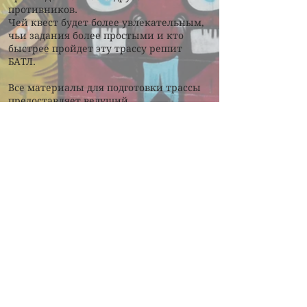
противников.
Чей квест будет более увлекательным,
чьи задания более простыми и кто
быстрее пройдет эту трассу решит
БАТЛ.
Все материалы для подготовки трассы
предоставляет ведущий.
В конце программы – дипломы.
Возраст: от 10-16 лет
Время проведения: 2-2,5 часа
Время подготовки: 2-2,5 часа
Количество детей: без ограничений
Место: помещение или открытый
воздух + помещения для укрытия от
дождя
+371 29694467
INFOIGRARIGA@GMAIL.COM