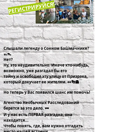
РЕГИСТРИРУЙСЯ!
Слышали легенду о Cонном Башмачнике?
👞👠
Нет?
Ну, это неудивительно. Иначе кто-нибудь,
возможно, уже разгадал бы его
тайну и освободил эту улицу от Призрака,
который докучает ее жителям. 👀👣👻
Но теперь у Вас появился шанс им помочь!
Агенство Необычных Расследований
берется за это дело. 🕶
И у нас есть ПЕРВАЯ разгадка, она
находится...
Чтобы понять, где, вам нужно отгадать
место нашей встречи.