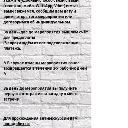
Укажите удобный способ связи с вами
(телефон, мейл, WatsApp, Viber) и мы с
вами свяжемся, сообщим вам дату и
время открытого мероприятия или
договоримся об индивидуальном.
За день- два до мероприятия вышлем счёт
для предоплаты
(5 евро) и ждём от вас подтверждение
платежа.
// В случае отмены мероприятия взноc
возвращается в течении 3-х рабочих дней
//
За день до мероприятия вы получите
первую фотографию и загадку о месте
встречи!
Для прохождения антиэкскурсии Вам
понадобится: