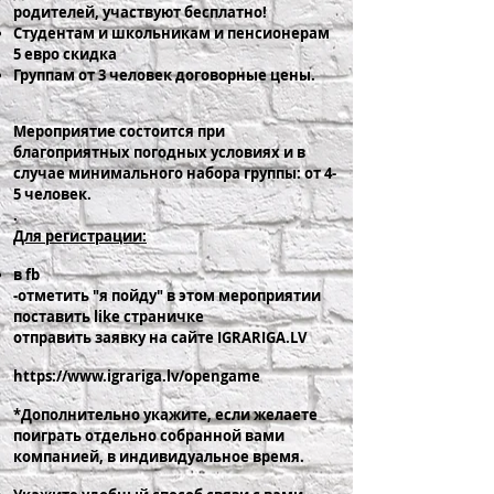
родителей, участвуют бесплатно!
Студентам и школьникам и пенсионерам
5 евро скидка
Группам от 3 человек договорные цены.
Мероприятие состоится при
благоприятных погодных условиях и в
случае минимального набора группы: от 4-
5 человек.
.
Для регистрации:
в fb
-отметить "я пойду" в этом мероприятии
поставить like страничке
отправить заявку на сайте IGRARIGA.LV
https://www.igrariga.lv/opengame
*Дополнительно укажите, если желаете
поиграть отдельно собранной вами
компанией, в индивидуальное время.