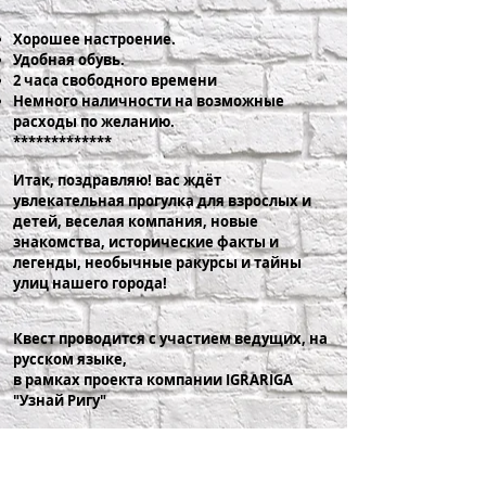
Хорошее настроение.
Удобная обувь.
2 часа свободного времени
Немного наличности на возможные
расходы по желанию.
*************
Итак, поздравляю! вас ждёт
увлекательная прогулка для взрослых и
детей, веселая компания, новые
знакомства, исторические факты и
легенды, необычные ракурсы и тайны
улиц нашего города!
Квест проводится с участием ведущих, на
русском языке,
в рамках проекта компании IGRARIGA
"Узнай Ригу"
#igrariga
#узнайригу