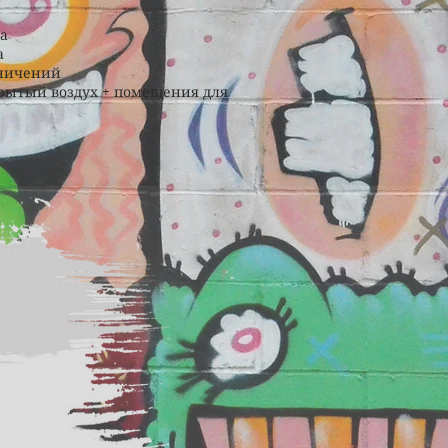
са
а
аничений
рытый воздух + помещения для