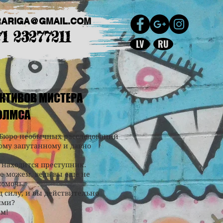
RARIGA@GMAIL.COM
71 23277211
LV
RU
КТИВОВ МИСТЕРА
ОЛМСА
 Бюро необычных расследований
ому запутанному и давно
е находится преступник.
не можем, ведь вы ещё не
помочь.
д силу, и вы действительно
ями?
ам!