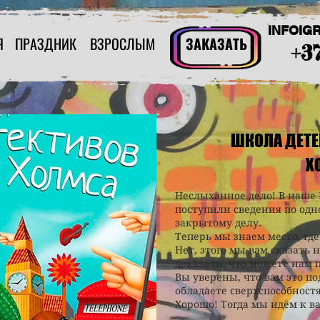
INFOIG
Я
ПРАЗДНИК
ВЗРОСЛЫМ
ЗАКАЗАТЬ
+3
ШКОЛА ДЕТЕ
Х
Неслыханное дело! В наше
поступили сведения по одн
закрытому делу.
Теперь мы знаем место, гд
Нет, этого мы вам сказать 
доказали, что можете нам 
Вы уверены, что вам это по
обладаете сверхспособност
Хорошо! Тогда мы идём к в