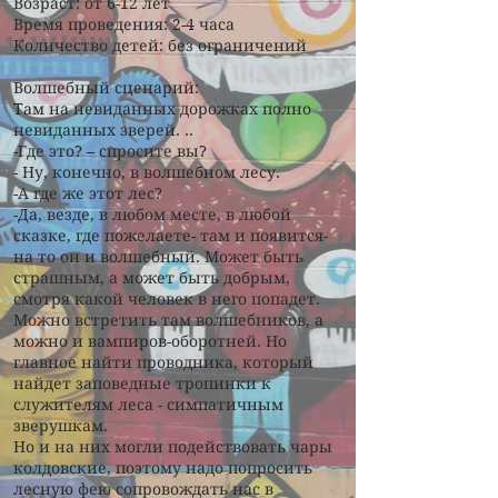
Возраст: от 6-12 лет
Время проведения: 2-4 часа
Количество детей: без ограничений
Волшебный сценарий:
Tам на невиданных дорожках полно
невиданных зверей. ..
-Где это? – спросите вы?
- Ну, конечно, в волшебном лесу.
-А где же этот лес?
-Да, везде, в любом месте, в любой
сказке, где пожелаете- там и появится-
на то он и волшебный. Может быть
страшным, а может быть добрым,
смотря какой человек в него попадет.
Можно встретить там волшебников, а
можно и вампиров-оборотней. Но
главное найти проводника, который
найдет заповедные тропинки к
служителям леса - симпатичным
зверушкам.
Но и на них могли подействовать чары
колдовские, поэтому надо попросить
лесную фею сопровождать нас в