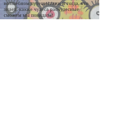
волшебном путешествии и тогда, кто
знает,-какие чудеса расчудесные
сможем мы повидать!
-Тсс…слышите писк, по-моему кто-то
зовёт на помощь!
Научный сценарий:
Путешествие в таинственный мир
природы:
Команда Зоологов - палеонтологов
собирается в научную экспедицию. По
пути они попадают на необитаемый
остров: для прохождения по этому
острову нужен проводник - и тут
ученые встречают Хранительницу.
Она недоверчиво относится к
непрошенным гостям и устраивает им
экзамен на знание зоологии и
бережное отношение к природе.