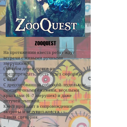
ZOOQUEST
На протяжении квеста ребят ждут
встречи с живыми ручными
зверушками
( об этом детей лучше не
предупреждать, пусть будет сюрприз).
С кем?
C дрессированной собачкой- пудельком,
симпатичными ёжиками, веселыми
крысками (6 -7 зверушек) и даже
летучей мышкой.
Квест проходит в сопровождении
актрисы и ведущих квеста.
2 вида сценария.