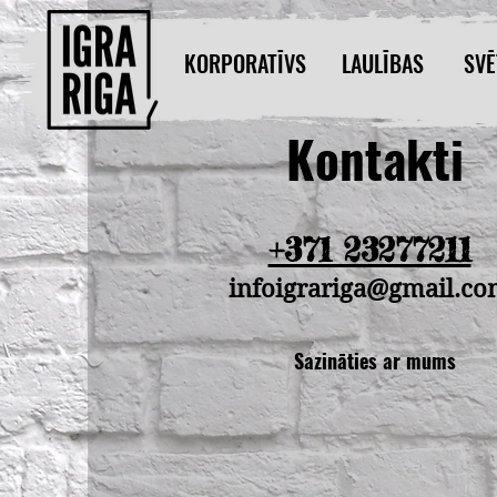
KORPORATĪVS
LAULĪBAS
SVĒ
Kontakti
+371 23277211
infoigrariga@gmail.c
Sazināties ar mums