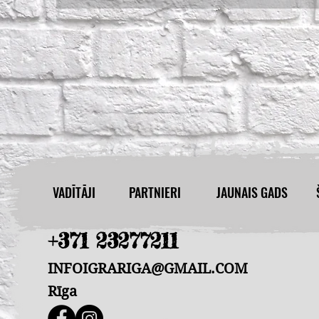
VADĪTĀJI
PARTNIERI
JAUNAIS GADS
+371 23277211
INFOIGRARIGA@GMAIL.COM
Rīga